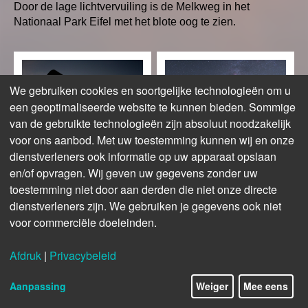
Door de lage lichtvervuiling is de Melkweg in het
Nationaal Park Eifel met het blote oog te zien.
We gebruiken cookies en soortgelijke technologieën om u
een geoptimaliseerde website te kunnen bieden. Sommige
van de gebruikte technologieën zijn absoluut noodzakelijk
© Medienzentrum des Kreises Euskirchen
© Bernd Pröschold
voor ons aanbod. Met uw toestemming kunnen wij en onze
Begeleide rondleidingen
Sternenblicke
dienstverleners ook informatie op uw apparaat opslaan
en/of opvragen. Wij geven uw gegevens zonder uw
Ontdek de magische
10 gemakkelijk
toestemming niet door aan derden die niet onze directe
nachtelijke hemel met
bereikbare plaatsen om
de sterrengidsen.
de prachtige nachtelijke
dienstverleners zijn. We gebruiken je gegevens ook niet
hemel te bekijken.
voor commerciële doeleinden.
Afdruk
|
Privacybeleid
Meer informatie
Meer informatie
12/15
Aanpassing
Weiger
Mee eens