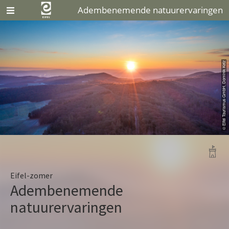
Adembenemende natuurervaringen
© Eifel Tourismus GmbH, Dominik Ketz
Eifel-zomer
Adembenemende
natuurervaringen