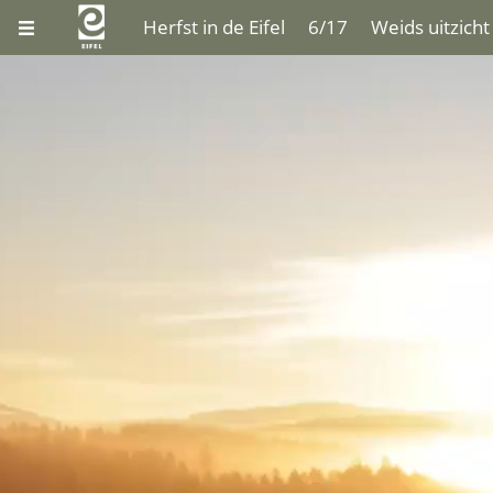
Herfst in de Eifel
6/17
Weids uitzicht