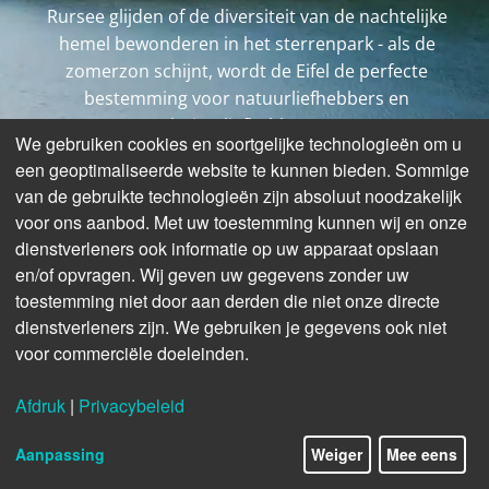
Rursee glijden of de diversiteit van de nachtelijke
hemel bewonderen in het sterrenpark - als de
zomerzon schijnt, wordt de Eifel de perfecte
bestemming voor natuurliefhebbers en
buitenliefhebbers.
We gebruiken cookies en soortgelijke technologieën om u
een geoptimaliseerde website te kunnen bieden. Sommige
van de gebruikte technologieën zijn absoluut noodzakelijk
voor ons aanbod. Met uw toestemming kunnen wij en onze
dienstverleners ook informatie op uw apparaat opslaan
en/of opvragen. Wij geven uw gegevens zonder uw
toestemming niet door aan derden die niet onze directe
dienstverleners zijn. We gebruiken je gegevens ook niet
voor commerciële doeleinden.
Afdruk
|
Privacybeleid
9/17
© Eifel Tourismus GmbH
Aanpassing
Weiger
Mee eens