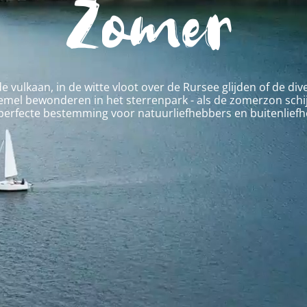
Zomer
vulkaan, in de witte vloot over de Rursee glijden of de dive
hemel bewonderen in het sterrenpark - als de zomerzon schi
 perfecte bestemming voor natuurliefhebbers en buitenlief