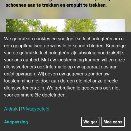
schoenen aan te trekken en eropuit te trekken.
We gebruiken cookies en soortgelijke technologieën om u
een geoptimaliseerde website te kunnen bieden. Sommige
van de gebruikte technologieën zijn absoluut noodzakelijk
voor ons aanbod. Met uw toestemming kunnen wij en onze
dienstverleners ook informatie op uw apparaat opslaan
en/of opvragen. Wij geven uw gegevens zonder uw
toestemming niet door aan derden die niet onze directe
dienstverleners zijn. We gebruiken je gegevens ook niet
voor commerciële doeleinden.
Wandelen op Palsen, Mützenich
© Eifel Tourismus GmbH, AR-shapefuit AG
Afdruk
|
Privacybeleid
7/17
Ga op pad en ervaar de fascinerende combinatie van
Aanpassing
Weiger
Mee eens
Venntrilogie en Eifelsteig tijdens de unieke wandeltocht: