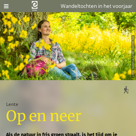
Wandeltochten in het voorjaar
© Eifel Tourismus GmbH, Dominik Ketz
Lente
Op en neer
Als de natuur in fris groen straalt, is het tijd om je