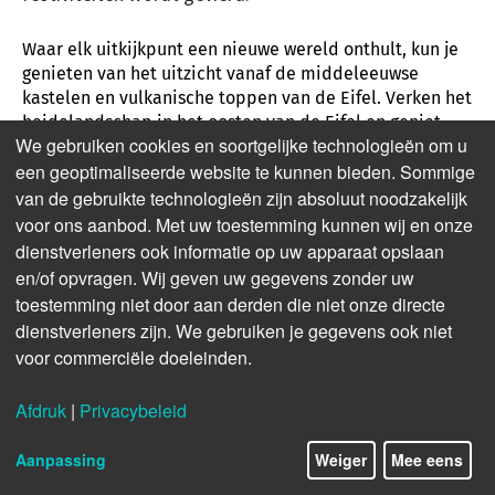
Waar elk uitkijkpunt een nieuwe wereld onthult, kun je
genieten van het uitzicht vanaf de middeleeuwse
kastelen en vulkanische toppen van de Eifel. Verken het
heidelandschap in het oosten van de Eifel en geniet
We gebruiken cookies en soortgelijke technologieën om u
van regionale specialiteiten. De Eifel biedt een
een geoptimaliseerde website te kunnen bieden. Sommige
ongerept en natuurlijk landschap dat ideale
omstandigheden creëert om uw batterijen op te laden.
van de gebruikte technologieën zijn absoluut noodzakelijk
voor ons aanbod. Met uw toestemming kunnen wij en onze
dienstverleners ook informatie op uw apparaat opslaan
Wandeltochten met de mooiste
en/of opvragen. Wij geven uw gegevens zonder uw
uitzichten
toestemming niet door aan derden die niet onze directe
dienstverleners zijn. We gebruiken je gegevens ook niet
de hele Eifel
voor commerciële doeleinden.
Afdruk
|
Privacybeleid
14/17
Aanpassing
Weiger
Mee eens