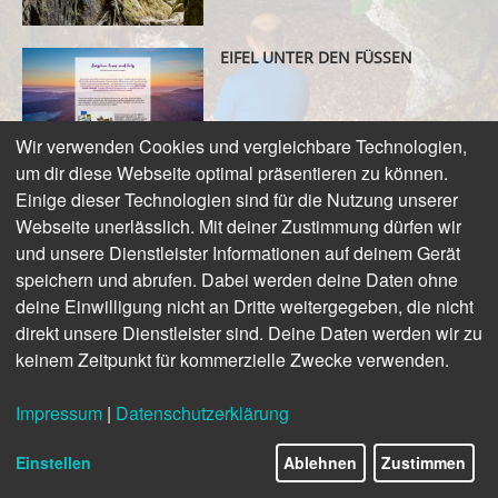
EIFEL UNTER DEN FÜSSEN
Wir verwenden Cookies und vergleichbare Technologien,
um dir diese Webseite optimal präsentieren zu können.
VERBORGENE WELT DER EIFEL
Einige dieser Technologien sind für die Nutzung unserer
Webseite unerlässlich. Mit deiner Zustimmung dürfen wir
und unsere Dienstleister Informationen auf deinem Gerät
speichern und abrufen. Dabei werden deine Daten ohne
deine Einwilligung nicht an Dritte weitergegeben, die nicht
ERDGESCHICHTE HAUTNAH
direkt unsere Dienstleister sind. Deine Daten werden wir zu
keinem Zeitpunkt für kommerzielle Zwecke verwenden.
Impressum
|
Datenschutzerklärung
VORREITER IN EUROPA
3/12
Einstellen
Ablehnen
Zustimmen