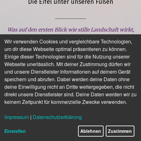
Die Eifel unter unseren Füßen
_________
Was auf den ersten Blick wie stille Landschaft wirkt,
birgt in Wahrheit ein tiefes Beben: Die Eifel ist
Wir verwenden Cookies und vergleichbare Technologien,
Erdgeschichte in Bewegung. Kaum eine Region
um dir diese Webseite optimal präsentieren zu können.
Mitteleuropas erlaubt so eindrucksvolle Einblicke in
Einige dieser Technologien sind für die Nutzung unserer
das Innere unseres Planeten – und genau dieser
Webseite unerlässlich. Mit deiner Zustimmung dürfen wir
Faszination widmet sich unser Onlinemagazin. Wir
und unsere Dienstleister Informationen auf deinem Gerät
nehmen dich mit auf eine Entdeckungsreise durch
speichern und abrufen. Dabei werden deine Daten ohne
den
UNESCO Global Geopark Vulkaneifel
: in dunkle
deine Einwilligung nicht an Dritte weitergegeben, die nicht
Höhlen und historische Stollen, zu Basaltbrocken
direkt unsere Dienstleister sind. Deine Daten werden wir zu
und Brodelstellen, durch Schluchten, Maare und
keinem Zeitpunkt für kommerzielle Zwecke verwenden.
Lavakeller.
Impressum
|
Datenschutzerklärung
2/12
Denn wo heute Wälder rauschen und Wanderstiefel
Einstellen
Ablehnen
Zustimmen
knirschen, war früher glühendes Magma, donnernde