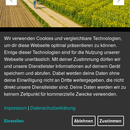
Wir verwenden Cookies und vergleichbare Technologien,
um dir diese Webseite optimal präsentieren zu können.
Einige dieser Technologien sind für die Nutzung unserer
Webseite unerlässlich. Mit deiner Zustimmung dürfen wir
und unsere Dienstleister Informationen auf deinem Gerät
speichern und abrufen. Dabei werden deine Daten ohne
deine Einwilligung nicht an Dritte weitergegeben, die nicht
direkt unsere Dienstleister sind. Deine Daten werden wir zu
Maifeld-Radweg
keinem Zeitpunkt für kommerzielle Zwecke verwenden.
Der Maifeld-Radweg führt über stillgelegte Bahntrassen zwischen
Münstermaifeld, Polch, Ochtendung und Mayen in der Eifel. Mit
Impressum
|
Datenschutzerklärung
seinen schönen Ausblicken, Natursteinviadukten, Tunneln und
Skulpturen entlang des Weges bietet der Radweg ein
Einstellen
Ablehnen
Zustimmen
abwechslungsreiches Erlebnis für die ganze Familie. | Angebot: