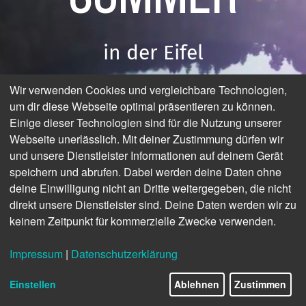
in der Eifel
Wir verwenden Cookies und vergleichbare Technologien,
Eifel eMag - Das digitale Urlaubsmagazin
um dir diese Webseite optimal präsentieren zu können.
Einige dieser Technologien sind für die Nutzung unserer
Webseite unerlässlich. Mit deiner Zustimmung dürfen wir
und unsere Dienstleister Informationen auf deinem Gerät
speichern und abrufen. Dabei werden deine Daten ohne
deine Einwilligung nicht an Dritte weitergegeben, die nicht
direkt unsere Dienstleister sind. Deine Daten werden wir zu
keinem Zeitpunkt für kommerzielle Zwecke verwenden.
© Eifel Tourismus GmbH
Impressum
|
Datenschutzerklärung
1/16
Einstellen
Ablehnen
Zustimmen