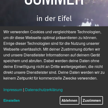
in der Eifel
Wir verwenden Cookies und vergleichbare Technologien,
Eifel eMag - Das digitale Urlaubsmagazin
um dir diese Webseite optimal präsentieren zu können.
Einige dieser Technologien sind für die Nutzung unserer
Webseite unerlässlich. Mit deiner Zustimmung dürfen wir
und unsere Dienstleister Informationen auf deinem Gerät
speichern und abrufen. Dabei werden deine Daten ohne
deine Einwilligung nicht an Dritte weitergegeben, die nicht
direkt unsere Dienstleister sind. Deine Daten werden wir zu
keinem Zeitpunkt für kommerzielle Zwecke verwenden.
© Eifel Tourismus GmbH
Impressum
|
Datenschutzerklärung
1/16
Einstellen
Ablehnen
Zustimmen