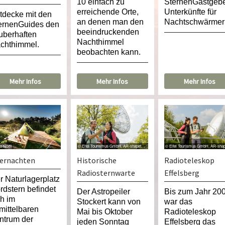
10 einfach zu
SternenGastgebe
erreichende Orte,
Unterkünfte für
tdecke mit den
an denen man den
Nachtschwärmer
ernenGuides den
beeindruckenden
uberhaften
Nachthimmel
chthimmel.
beobachten kann.
Mehr Infos
Mehr Infos
Mehr Infos
s Noell
© Eifel Tourismus GmbH, AR-shapefuit AG
ernachten
Historische
Radioteleskop
Radiosternwarte
Effelsberg
r Naturlagerplatz
rdstern befindet
Der Astropeiler
Bis zum Jahr 20
ch im
Stockert kann von
war das
mittelbaren
Mai bis Oktober
Radioteleskop
ntrum der
jeden Sonntag
Effelsberg das