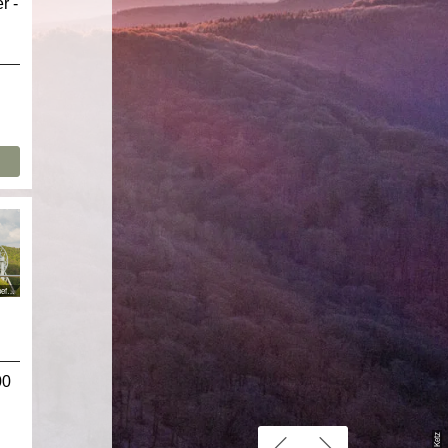
r -
© Eifel Tourismus GmbH, AR-shapefuit AG
00