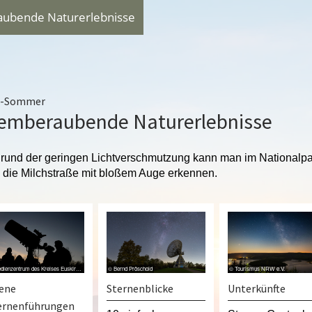
ubende Naturerlebnisse
el-Sommer
emberaubende Naturerlebnisse
rund der geringen Lichtverschmutzung kann man im Nationalpa
l die Milchstraße mit bloßem Auge erkennen.
© Medienzentrum des Kreises Euskirchen
© Bernd Pröschold
© Tourismus NRW e.V.
fene
Sternenblicke
Unterkünfte
ernenführungen