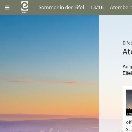
Sommer in der Eifel
13/16
Atembera
Eif
At
Aufg
Eife
of
St