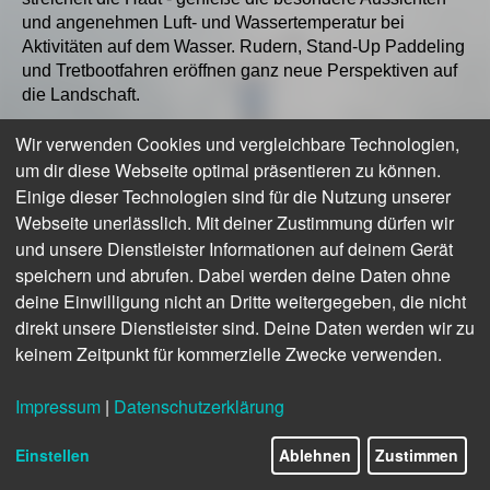
und angenehmen Luft- und Wassertemperatur bei
Aktivitäten auf dem Wasser. Rudern, Stand-Up Paddeling
und Tretbootfahren eröffnen ganz neue Perspektiven auf
die Landschaft.
Wir verwenden Cookies und vergleichbare Technologien,
um dir diese Webseite optimal präsentieren zu können.
Einige dieser Technologien sind für die Nutzung unserer
Webseite unerlässlich. Mit deiner Zustimmung dürfen wir
und unsere Dienstleister Informationen auf deinem Gerät
© Eifel Tourismus GmbH
© Eifel Tourismus GmbH, Tobias Vollmer
speichern und abrufen. Dabei werden deine Daten ohne
Kanufahren auf der Sauer
Kanufahren auf der Rur
deine Einwilligung nicht an Dritte weitergegeben, die nicht
direkt unsere Dienstleister sind. Deine Daten werden wir zu
Entspannt durch die
Die Rur ist mit ihren
keinem Zeitpunkt für kommerzielle Zwecke verwenden.
Natur des Sauertals.
Kehrwassern,
Schwellen und kleinen
Impressum
|
Datenschutzerklärung
Stromschnellen ein
9/16
beliebtes Anfängerrevier.
Einstellen
Ablehnen
Zustimmen