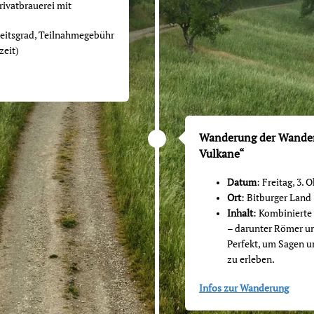
ivatbrauerei mit
gkeitsgrad, Teilnahmegebühr
zeit)
Wanderung der Wanderw
Vulkane“
Datum
: Freitag, 3.
Ort
: Bitburger Land
Inhalt
: Kombinierte
– darunter Römer un
Perfekt, um Sagen u
zu erleben.
Infos zur Wanderung