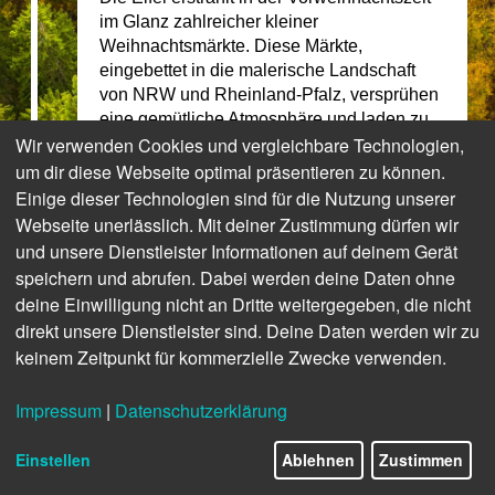
im Glanz zahlreicher kleiner
Weihnachtsmärkte. Diese Märkte,
eingebettet in die malerische Landschaft
von NRW und Rheinland-Pfalz, versprühen
eine gemütliche Atmosphäre und laden zu
Wir verwenden Cookies und vergleichbare Technologien,
einem besinnlichen Besuch ein.
um dir diese Webseite optimal präsentieren zu können.
Wenn der Duft von gebrannten Mandeln in
Einige dieser Technologien sind für die Nutzung unserer
der Luft liegt und Räuchermännchen ihren
Webseite unerlässlich. Mit deiner Zustimmung dürfen wir
Rauch in die kalte Winterluft pusten, ist
und unsere Dienstleister Informationen auf deinem Gerät
Weihnachten nicht mehr fern. Die
Weihnachtsmärkte in der Eifel bieten nicht
speichern und abrufen. Dabei werden deine Daten ohne
nur kulinarische Köstlichkeiten, sondern auch
deine Einwilligung nicht an Dritte weitergegeben, die nicht
zahlreiche Geschenkideen für das
direkt unsere Dienstleister sind. Deine Daten werden wir zu
Weihnachtsfest. Einige Märkte finden in
© Eifel Tourismus GmbH, Dominik Ketz
keinem Zeitpunkt für kommerzielle Zwecke verwenden.
historischen Kulissen statt, wie zwischen alten
Stadtmauern oder auf Burginnenhöfen, und
verzaubern mit festlich dekorierten Hütten
Impressum
|
Datenschutzerklärung
2/17
und einem besonderen Ambiente.
Einstellen
Ablehnen
Zustimmen
Neben den Advents- und Weihnachtsmärkten
sind auch die liebevoll geschmückten Gärten,