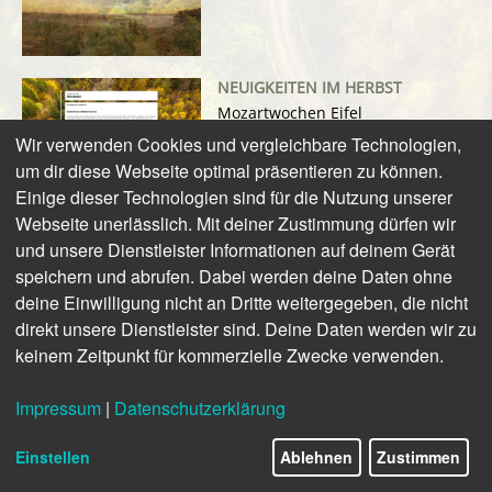
NEUIGKEITEN IM HERBST
Mozartwochen Eifel
Wir verwenden Cookies und vergleichbare Technologien,
um dir diese Webseite optimal präsentieren zu können.
Einige dieser Technologien sind für die Nutzung unserer
VIELFÄLTIGE AKTIVITÄTEN
Webseite unerlässlich. Mit deiner Zustimmung dürfen wir
Eine Landschaft geprägt von
und unsere Dienstleister Informationen auf deinem Gerät
den vier Elementen
speichern und abrufen. Dabei werden deine Daten ohne
deine Einwilligung nicht an Dritte weitergegeben, die nicht
direkt unsere Dienstleister sind. Deine Daten werden wir zu
HIGHLIGHTS
keinem Zeitpunkt für kommerzielle Zwecke verwenden.
Entdecke die landschaftlichen
Highlights der Eifel.
Impressum
|
Datenschutzerklärung
3/17
WEITE BLICKE
Einstellen
Ablehnen
Zustimmen
Genieße die Aussicht von