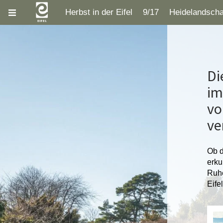
Herbst in der Eifel
9/17
Heidelandscha
Di
im
vo
ve
Ob d
erku
Ruhe
Eife