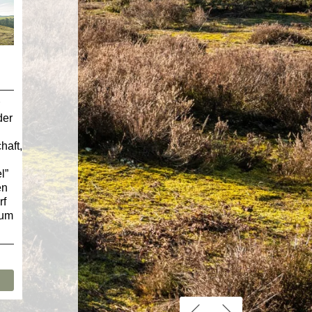
der
haft,
l”
en
rf
aum