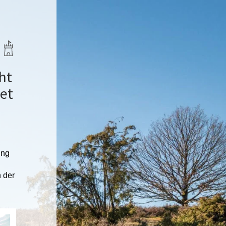
ht
tet
ung
 der