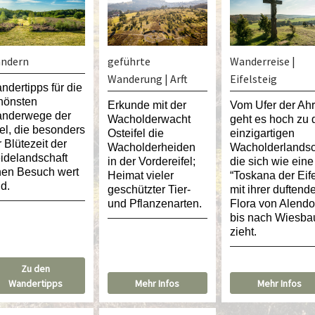
ndern
geführte
Wanderreise |
Wanderung | Arft
Eifelsteig
ndertipps für die
hönsten
Erkunde mit der
Vom Ufer der Ahr
nderwege der
Wacholderwacht
geht es hoch zu 
fel, die besonders
Osteifel die
einzigartigen
r Blütezeit der
Wacholderheiden
Wacholderlandsc
idelandschaft
in der Vordereifel;
die sich wie eine
nen Besuch wert
Heimat vieler
“Toskana der Eife
nd.
geschützter Tier-
mit ihrer duftend
und Pflanzenarten.
Flora von Alendo
bis nach Wiesb
zieht.
Zu den
Wandertipps
Mehr Infos
Mehr Infos