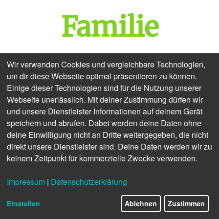
Familie
Wir verwenden Cookies und vergleichbare Technologien,
Von spannenden Wanderungen durch mystische
um dir diese Webseite optimal präsentieren zu können.
Wälder bis hin zu erfrischenden Badeseen - die
Einige dieser Technologien sind für die Nutzung unserer
Eifel bietet eine beeindruckende Vielfalt an
Aktivitäten und Naturerlebnissen. Hier kommt
Webseite unerlässlich. Mit deiner Zustimmung dürfen wir
keine Langeweile auf.
und unsere Dienstleister Informationen auf deinem Gerät
speichern und abrufen. Dabei werden deine Daten ohne
deine Einwilligung nicht an Dritte weitergegeben, die nicht
direkt unsere Dienstleister sind. Deine Daten werden wir zu
keinem Zeitpunkt für kommerzielle Zwecke verwenden.
‹
›
Impressum
|
Datenschutzerklärung
12/17
Einstellen
Ablehnen
Zustimmen