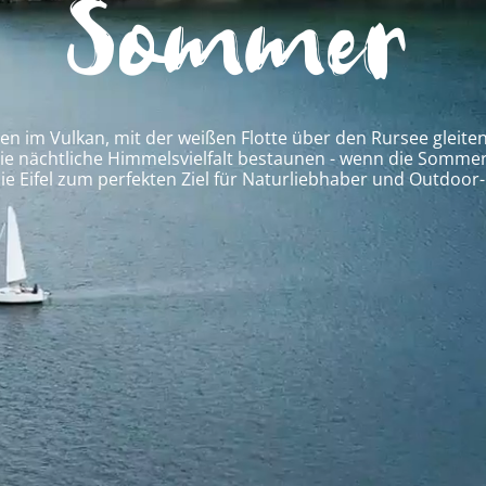
Sommer
 im Vulkan, mit der weißen Flotte über den Rursee gleite
ie nächtliche Himmelsvielfalt bestaunen - wenn die Sommer
ie Eifel zum perfekten Ziel für Naturliebhaber und Outdoor-