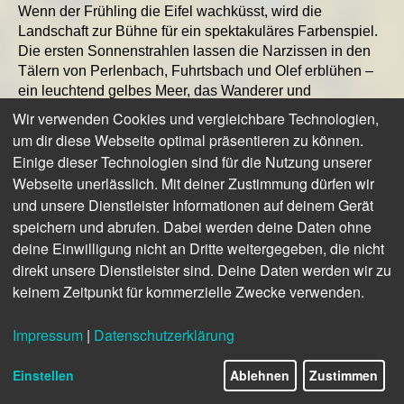
Wenn der Frühling die Eifel wachküsst, wird die
Landschaft zur Bühne für ein spektakuläres Farbenspiel.
Die ersten Sonnenstrahlen lassen die Narzissen in den
Tälern von Perlenbach, Fuhrtsbach und Olef erblühen –
ein leuchtend gelbes Meer, das Wanderer und
Naturfreunde in seinen Bann zieht. Passend dazu gibt es
Wir verwenden Cookies und vergleichbare Technologien,
Veranstaltungen und Touren, die dieses Naturschauspiel
um dir diese Webseite optimal präsentieren zu können.
perfekt in Szene setzen.
Einige dieser Technologien sind für die Nutzung unserer
Webseite unerlässlich. Mit deiner Zustimmung dürfen wir
Doch das ist erst der Anfang! Auf den kargen Höhen der
und unsere Dienstleister Informationen auf deinem Gerät
Dreiborner Hochfläche und im Lampertstal setzt der
speichern und abrufen. Dabei werden deine Daten ohne
Ginster mit seinem goldenen Leuchten markante Akzente.
deine Einwilligung nicht an Dritte weitergegeben, die nicht
Auch hier locken geführte Wanderungen und spannende
Einblicke in die besondere Pflanzenwelt der Region. Und
direkt unsere Dienstleister sind. Deine Daten werden wir zu
für alle, die es gern noch wilder mögen: Das Lampertstal
keinem Zeitpunkt für kommerzielle Zwecke verwenden.
und die Schönecker Schweiz sind wahre Schatzkammern
für Kräuterliebhaber und Orchideenfreunde.
Impressum
|
Datenschutzerklärung
3/12
Für unser Frühlingsthema haben wir mit den
Einstellen
Ablehnen
Zustimmen
Pflanzenexperten Susanne Lipps und Oliver Breda
gesprochen, die ein Buch über die faszinierende Flora